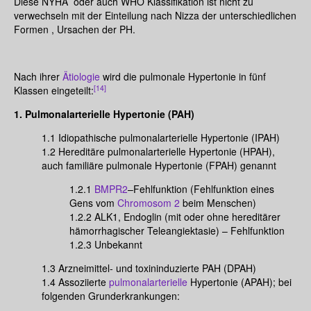
Diese NYHA oder auch WHO Klassifikation ist nicht zu
verwechseln mit der Einteilung nach Nizza der unterschiedlichen
Formen , Ursachen der PH.
Nach ihrer
Ätiologie
wird die pulmonale Hypertonie in fünf
[14]
Klassen eingeteilt:
1. Pulmonalarterielle Hypertonie (PAH)
1.1 Idiopathische pulmonalarterielle Hypertonie (IPAH)
1.2 Hereditäre pulmonalarterielle Hypertonie (HPAH),
auch familiäre pulmonale Hypertonie (FPAH) genannt
1.2.1
BMPR2
–Fehlfunktion (Fehlfunktion eines
Gens vom
Chromosom 2
beim Menschen)
1.2.2 ALK1, Endoglin (mit oder ohne hereditärer
hämorrhagischer Teleangiektasie) – Fehlfunktion
1.2.3 Unbekannt
1.3 Arzneimittel- und toxininduzierte PAH (DPAH)
1.4 Assoziierte
pulmonalarterielle
Hypertonie (APAH); bei
folgenden Grunderkrankungen: