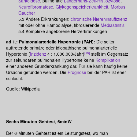
Sarkoidose
, pulmonale
Langerhans-Zell-Histiozytose
,
Neurofibromatose
,
Glykogenspeicherkrankheit
,
Morbus
Gaucher
5.3 Andere Erkrankungen:
chronische Niereninsuffizienz
mit oder ohne Hämodialyse, fibrosierende
Mediastinitis
5.4 Komplexe angeborene Herzerkrankungen
ad 1.: Pulmonalarterielle Hypertonie (PAH):
Die selten
auftretende primäre oder idiopathische pulmonalarterielle
[15]
Hypertonie (
Inzidenz
4 : 1.000.000/Jahr)
stellt im Gegensatz
zur sekundären pulmonalen Hypertonie keine
Komplikation
einer anderen Grunderkrankung dar. Für sie kann häufig keine
Ursache gefunden werden. Die
Prognose
bei der PAH ist eher
schlecht.
Quelle: Wikipedia
Sechs Minuten Gehtest, 6minW
Der 6-Minuten-Gehtest ist ein Leistungstest, wo man