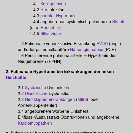
1.4.1
Kollagenosen
1.4.2
HIV
-Infektion
1.4.3
portaler Hypertonie
1.4.4 angeborenen systemisch-pulmonalen
Shunts
(u. a.
Herzfehler
)
1.4.5
Bilharziose
1.5 Pulmonale venookklusive Erkrankung
PVOD
(engl.)
und/oder pulmonalkapilläre
Hämangiomatose
(PCH)
1.6 Persistierende pulmonalarterielle Hypertonie des
Neugeborenen (PPHN)
2. Pulmonale Hypertonie bei Erkrankungen der linken
Herzhälfte
2.1
Systolische
Dysfunktion
2.2
Diastolische
Dysfunktion
2.3
Herzklappenerkrankungen
(
Mitral-
oder
Aortenklappenfehler)
2.4 angeborene/erworbene Linksherz-
Einfluss-/Ausflusstrakt-Obstruktionen und angeborene
Kardiomyopathien