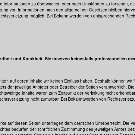
emde Informationen zu überwachen oder nach Umständen zu forschen, die 
zung von Informationen nach den allgemeinen Gesetzen bleiben hiervon
Rechtsverletzung möglich. Bei Bekanntwerden von entsprechenden Rec
dheit und Krankheit. Sie ersetzen keinesfalls professionellen me
tter, auf deren Inhalte wir keinen Einfluss haben. Deshalb können wir
tets der jeweilige Anbieter oder Betreiber der Seiten verantwortlich. D
htswidrige Inhalte waren zum Zeitpunkt der Verlinkung nicht erkennbar.
Rechtsverletzung nicht zumutbar. Bei Bekanntwerden von Rechtsverlet
erke auf diesen Seiten unterliegen dem deutschen Urheberrecht. Die Ver
htes bedürfen der schriftlichen Zustimmung des jeweiligen Autors bez
brauch gestattet. Soweit die Inhalte auf dieser Seite nicht vom Betreib