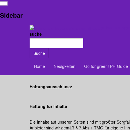
Impressum
Sidebar
Angaben gemäß § 5 TMG
pulmonale-hyper
suche
Daniela Schiel
Hafenstr. 122
46242 Bottrop
Suche
Kontakt:
Home
Neuigkeiten
Go for green! PH-Guide
E-Mail:
daniela.schiel@pulmonale-hypertonie-selbsthil
Haftungsausschluss:
Haftung für Inhalte
Die Inhalte auf unseren Seiten sind mit größter Sorgfal
Anbieter sind wir gemäß § 7 Abs.1 TMG für eigene Inh