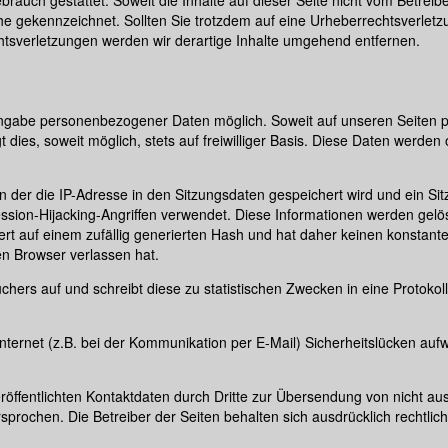
che gekennzeichnet. Sollten Sie trotzdem auf eine Urheberrechtsverle
sverletzungen werden wir derartige Inhalte umgehend entfernen.
 Angabe personenbezogener Daten möglich. Soweit auf unseren Seiten
 dies, soweit möglich, stets auf freiwilliger Basis. Diese Daten werde
n der die IP-Adresse in den Sitzungsdaten gespeichert wird und ein Sit
sion-Hijacking-Angriffen verwendet. Diese Informationen werden gelös
t auf einem zufällig generierten Hash und hat daher keinen konstante
en Browser verlassen hat.
ers auf und schreibt diese zu statistischen Zwecken in eine Protokoll-
nternet (z.B. bei der Kommunikation per E-Mail) Sicherheitslücken au
öffentlichten Kontaktdaten durch Dritte zur Übersendung von nicht au
rsprochen. Die Betreiber der Seiten behalten sich ausdrücklich rechtli