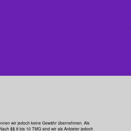
×
lte können wir jedoch keine Gewähr übernehmen. Als
Nach §§ 8 bis 10 TMG sind wir als Anbieter jedoch