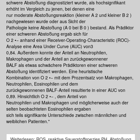
schwere Abstoßung diagnostiziert wurde, als hochsignifikant
erhöht im Vergleich zu jenen, bei denen eine
nur moderate Abstoßungsreaktion (kleiner A 2 und kleiner B 2 )
nachgewiesen wurde oder aus Sicht der
Pathologie keine Abstoßung (A 0 bei B 0 ) bestand. Als Prädiktor
einer schweren Abstoßung ergab sich für
O 2 •− anhand einer Receiver-Operating-Characteristic (ROC)-
Analyse eine Area Under Curve (AUC) von3
0,84. Außerdem konnte der Anteil an Neutrophilen,
Makrophagen und der Anteil an zurückgewonnener
BALF als etwas schwächere Prädiktoren einer schweren
Abstoßung identifiziert werden. Eine heuristische
Kombination von O 2 •− mit dem Prozentsatz von Makrophagen,
Neutrophilen, Eosinophilen und dem
zurückgewonnenen BALF-Anteil resultierte in einer AUC von
0,89. Hinsichtlich O 2 •− , dem Anteil von
Neutrophilen und Makrophagen und möglicherweise auch der
selten beobachteten Eosinophilen ergaben
sich teils signifikante Unterschiede zwischen männlichen und
weiblichen Patienten."
Weiterlesen: ROS, reaktive Sauerstoffspezies PH, Abstoßung