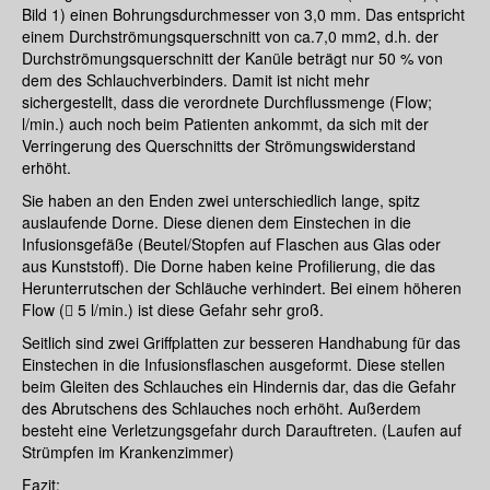
Bild 1) einen Bohrungsdurchmesser von 3,0 mm. Das entspricht
einem Durchströmungsquerschnitt von ca.7,0 mm2, d.h. der
Durchströmungsquerschnitt der Kanüle beträgt nur 50 % von
dem des Schlauchverbinders. Damit ist nicht mehr
sichergestellt, dass die verordnete Durchflussmenge (Flow;
l/min.) auch noch beim Patienten ankommt, da sich mit der
Verringerung des Querschnitts der Strömungswiderstand
erhöht.
Sie haben an den Enden zwei unterschiedlich lange, spitz
auslaufende Dorne. Diese dienen dem Einstechen in die
Infusionsgefäße (Beutel/Stopfen auf Flaschen aus Glas oder
aus Kunststoff). Die Dorne haben keine Profilierung, die das
Herunterrutschen der Schläuche verhindert. Bei einem höheren
Flow ( 5 l/min.) ist diese Gefahr sehr groß.
Seitlich sind zwei Griffplatten zur besseren Handhabung für das
Einstechen in die Infusionsflaschen ausgeformt. Diese stellen
beim Gleiten des Schlauches ein Hindernis dar, das die Gefahr
des Abrutschens des Schlauches noch erhöht. Außerdem
besteht eine Verletzungsgefahr durch Darauftreten. (Laufen auf
Strümpfen im Krankenzimmer)
Fazit: