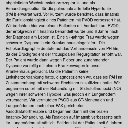
abgeleiteten Wachstumsfaktorrezeptor ist und als
Behandlungsoption für die pulmonale arterielle Hypertonie
(PAH) erwartet wird. Vor kurzem wurde berichtet, dass Imatinib
die Funktionsfähigkeit eines Patienten mit PVOD verbessert hat.
Wir berichten hier von einem Patienten mit Verdacht auf PVOD,
der erfolgreich mit Imatinib behandelt wurde und 6 Jahre nach
der Diagnose am Leben ist. Eine 57-jährige Frau wurde wegen
schwerer Dyspnoe in ein Krankenhaus eingeliefert. Die
Echokardiographie deutete auf das Vorhandensein von PH hin,
da der Druckgradient der tricuspidalen Regurgitation erhöht war.
Der Patient wurde dann wegen Fieber und zunehmender
Dyspnoe vorzeitig mit einem Krankenwagen in unser
Krankenhaus gebracht. Da die Patientin keine
Linksherzerkrankung hatte, diagnostizierten wir, dass sie PAH im
Zusammenhang mit schwerer Rechtsherzinsuffizienz hatte. Wir
begannen sofort mit der Behandlung mit Stickstoffmonoxid (NO)
wegen ihrer schweren Hypoxie, was jedoch ein Lungenödem
verursachte. Wir vermuteten PVOD aus CT-Merkmalen und
Lungenödemen nach einer PAK-gerichteten
Vasodilatatortherapie und begannen dann mit der oralen
Imatinib-Behandlung. Als Reaktion auf Imatinib verbesserte sich
ihr Lungenödem allmählich. Seitdem ist der Patient seit 6 Jahren