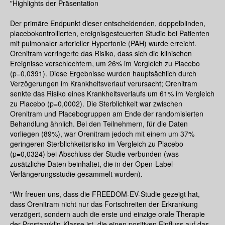
"Highlights der Präsentation
Der primäre Endpunkt dieser entscheidenden, doppelblinden,
placebokontrollierten, ereignisgesteuerten Studie bei Patienten
mit pulmonaler arterieller Hypertonie (PAH) wurde erreicht.
Orenitram verringerte das Risiko, dass sich die klinischen
Ereignisse verschlechtern, um 26% im Vergleich zu Placebo
(p=0,0391). Diese Ergebnisse wurden hauptsächlich durch
Verzögerungen im Krankheitsverlauf verursacht; Orenitram
senkte das Risiko eines Krankheitsverlaufs um 61% im Vergleich
zu Placebo (p=0,0002). Die Sterblichkeit war zwischen
Orenitram und Placebogruppen am Ende der randomisierten
Behandlung ähnlich. Bei den Teilnehmern, für die Daten
vorliegen (89%), war Orenitram jedoch mit einem um 37%
geringeren Sterblichkeitsrisiko im Vergleich zu Placebo
(p=0,0324) bei Abschluss der Studie verbunden (was
zusätzliche Daten beinhaltet, die in der Open-Label-
Verlängerungsstudie gesammelt wurden).
"Wir freuen uns, dass die FREEDOM-EV-Studie gezeigt hat,
dass Orenitram nicht nur das Fortschreiten der Erkrankung
verzögert, sondern auch die erste und einzige orale Therapie
der Prostazyklin-Klasse ist, die einen positiven Einfluss auf das