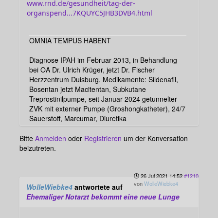
www.rnd.de/gesundheit/tag-der-
organspend...7KQUYC5JHB3DVB4.html
OMNIA TEMPUS HABENT
Diagnose IPAH im Februar 2013, in Behandlung
bei OA Dr. Ulrich Krüger, jetzt Dr. Fischer
Herzzentrum Duisburg, Medikamente: Sildenafil,
Bosentan jetzt Macitentan, Subkutane
Treprostinilpumpe, seit Januar 2024 getunnelter
ZVK mit externer Pumpe (Groshongkatheter), 24/7
Sauerstoff, Marcumar, Diuretika
Bitte
Anmelden
oder
Registrieren
um der Konversation
beizutreten.
26 Jul 2021 14:52
#1210
von
WolleWiebke4
WolleWiebke4
antwortete auf
Ehemaliger Notarzt bekommt eine neue Lunge