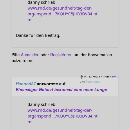
danny schrieb:
www.rnd.de/gesundheit/tag-der-
organspend...7KQUYC5JHB3DVB4.ht
ml
Danke für den Beitrag.
Bitte
Anmelden
oder
Registrieren
um der Konversation
beizutreten.
28 Jul 2021 18:38
#1218
von
Hanno987
Hanno987
antwortete auf
Ehemaliger Notarzt bekommt eine neue Lunge
danny schrieb:
www.rnd.de/gesundheit/tag-der-
organspend...7KQUYC5JHB3DVB4.ht
ml