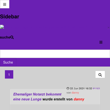
Anmelden
Sidebar
×
pulmonale-hypertonie-
Forum
PH-Forum
Lungen-und Herz-Lungentransplantierten Forum
selbsthilfe.de
Ehemaliger Notarzt bekommt eine neue Lunge
suche
Ehemaliger Notarzt bekommt eine
neue Lunge
Suche
1
22 Jun 2021 16:32
#1161
von
danny
Ehemaliger Notarzt bekommt
eine neue Lunge
wurde erstellt von
danny